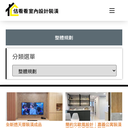
整體規劃
分類選單
全新透天厝裝潢成品
簡約北歐風設計｜嘉義公寓裝潢