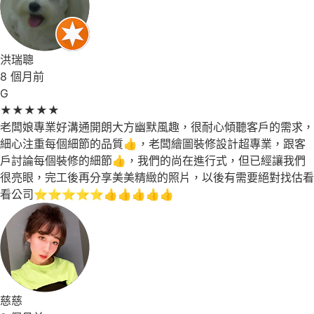
洪瑞聰
8 個月前
G
★
★
★
★
★
老闆娘專業好溝通開朗大方幽默風趣，很耐心傾聽客戶的需求，
細心注重每個細節的品質👍，老闆繪圖裝修設計超專業，跟客
戶討論每個裝修的細節👍，我們的尚在進行式，但已經讓我們
很亮眼，完工後再分享美美精緻的照片，以後有需要絕對找估看
看公司⭐⭐⭐⭐⭐👍👍👍👍👍
慈慈