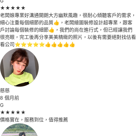
G
★
★
★
★
★
老闆娘專業好溝通開朗大方幽默風趣，很耐心傾聽客戶的需求，
細心注重每個細節的品質👍，老闆繪圖裝修設計超專業，跟客
戶討論每個裝修的細節👍，我們的尚在進行式，但已經讓我們
很亮眼，完工後再分享美美精緻的照片，以後有需要絕對找估看
看公司⭐⭐⭐⭐⭐👍👍👍👍👍
慈慈
8 個月前
G
★
★
★
★
★
價格實在，服務到位，值得推薦