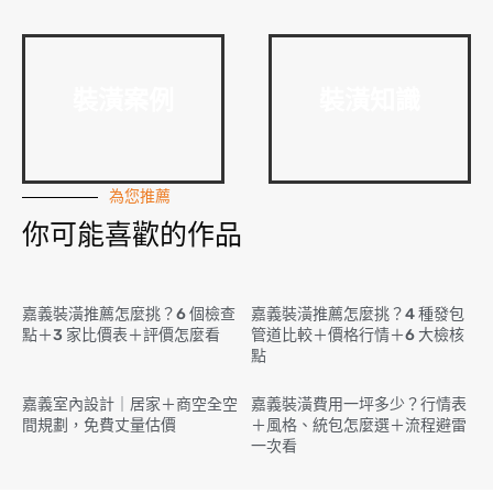
裝潢案例
裝潢知識
為您推薦
你可能喜歡的作品
嘉義裝潢推薦怎麼挑？6 個檢查
嘉義裝潢推薦怎麼挑？4 種發包
點＋3 家比價表＋評價怎麼看
管道比較＋價格行情＋6 大檢核
點
嘉義室內設計｜居家＋商空全空
嘉義裝潢費用一坪多少？行情表
間規劃，免費丈量估價
＋風格、統包怎麼選＋流程避雷
一次看