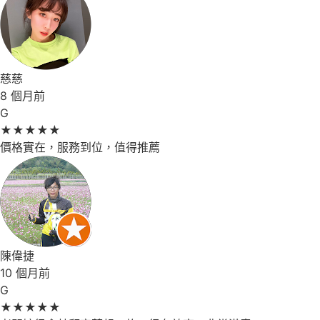
慈慈
8 個月前
G
★
★
★
★
★
價格實在，服務到位，值得推薦
陳偉捷
10 個月前
G
★
★
★
★
★