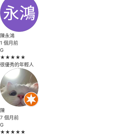
陳永鴻
1 個月前
G
★
★
★
★
★
很優秀的年輕人
陳
7 個月前
G
★
★
★
★
★