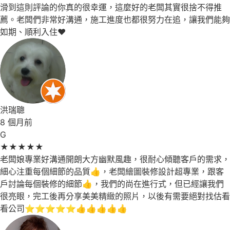
滑到這則評論的你真的很幸運，這麼好的老闆其實很捨不得推
薦。老闆們非常好溝通，施工進度也都很努力在追，讓我們能夠
如期、順利入住❤️
洪瑞聰
8 個月前
G
★
★
★
★
★
老闆娘專業好溝通開朗大方幽默風趣，很耐心傾聽客戶的需求，
細心注重每個細節的品質👍，老闆繪圖裝修設計超專業，跟客
戶討論每個裝修的細節👍，我們的尚在進行式，但已經讓我們
很亮眼，完工後再分享美美精緻的照片，以後有需要絕對找估看
看公司⭐⭐⭐⭐⭐👍👍👍👍👍