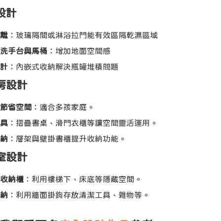
浴設計
離
：玻璃隔間或淋浴拉門能有效區隔乾濕區域
洗手台與馬桶
：增加地面空間感
計
：內嵌式收納解決瓶罐堆積問題
童房設計
節省空間
：適合多孩家庭。
具
：摺疊書桌、滑門衣櫃等讓空間靈活運用。
納
：層架與壁掛書櫃提升收納功能。
藏室設計
收納櫃
：利用樓梯下、床底等隱藏空間。
納
：利用牆面掛鉤存放清潔工具、雜物等。