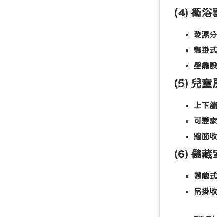
(4) 衛
乾濕分
懸掛式
壁龕設
(5) 兒
上下舖
可變家
牆面收
(6) 儲
隱藏式
吊掛收