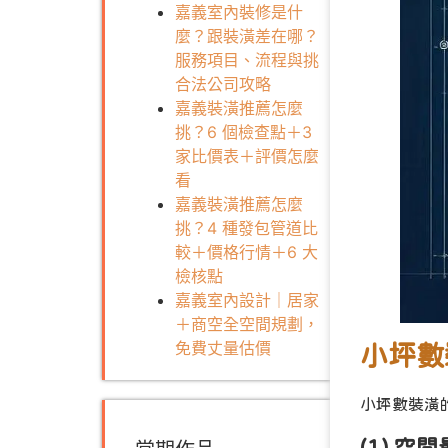
嘉義室內裝修是什
麼？跟裝潢差在哪？
服務項目、流程與挑
合法公司攻略
嘉義裝潢推薦怎麼
挑？6 個檢查點＋3
家比價表＋評價怎麼
看
嘉義裝潢推薦怎麼
挑？4 種發包管道比
較＋價格行情＋6 大
檢核點
嘉義室內設計｜居家
＋商空全空間規劃，
免費丈量估價
小坪數
小坪數裝潢
(1) 