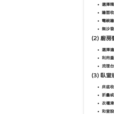
選擇精
牆面收
電視牆
無沙發
(2) 廚
選擇適
利用垂
流理台
(3) 臥
床底收
折疊或
衣櫃滑
和室設