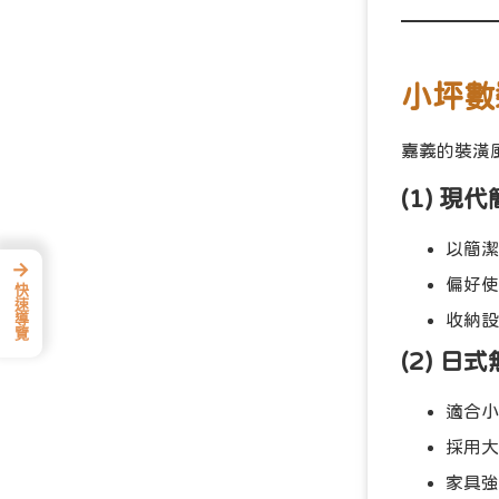
小坪數
嘉義的裝潢
(1) 現
以簡潔
→
偏好使
快速導覽
收納設
(2) 日
適合小
採用大
家具強