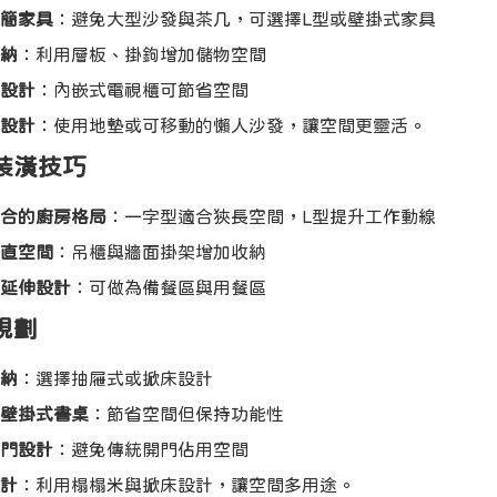
簡家具
：避免大型沙發與茶几，可選擇L型或壁掛式家具
納
：利用層板、掛鉤增加儲物空間
設計
：內嵌式電視櫃可節省空間
設計
：使用地墊或可移動的懶人沙發，讓空間更靈活。
房裝潢技巧
合的廚房格局
：一字型適合狹長空間，L型提升工作動線
直空間
：吊櫃與牆面掛架增加收納
延伸設計
：可做為備餐區與用餐區
室規劃
納
：選擇抽屜式或掀床設計
壁掛式書桌
：節省空間但保持功能性
門設計
：避免傳統開門佔用空間
計
：利用榻榻米與掀床設計，讓空間多用途。