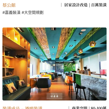
蔡公館
｜
居家設計改造
|
百萬裝潢
#嘉義裝潢 #大空間規劃
裝潢成品 – 酒吧裝潢
｜
商業空間
|
80-100萬