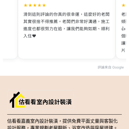
★
★
★
★
★
★
滑到這則評論的你真的很幸運，這麼好的老闆
老
其實很捨不得推薦。老闆們非常好溝通，施工
傾
進度也都很努力在追，讓我們能夠如期、順利

入住❤️
個
讓
片，
👍
評論來自 Google
估看看嘉義室內設計裝潢，提供免費平面丈量與客製化
設計服務，專業規劃老屋翻新、浴室改造與房屋增建。