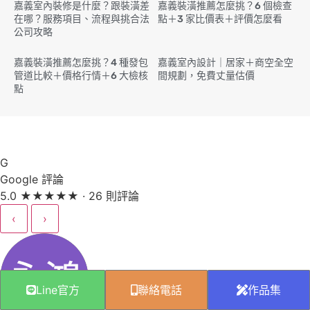
嘉義室內裝修是什麼？跟裝潢差
嘉義裝潢推薦怎麼挑？6 個檢查
在哪？服務項目、流程與挑合法
點＋3 家比價表＋評價怎麼看
公司攻略
嘉義裝潢推薦怎麼挑？4 種發包
嘉義室內設計｜居家＋商空全空
管道比較＋價格行情＋6 大檢核
間規劃，免費丈量估價
點
G
Google 評論
5.0
★
★
★
★
★
· 26 則評論
‹
›
Line官方
聯絡電話
作品集