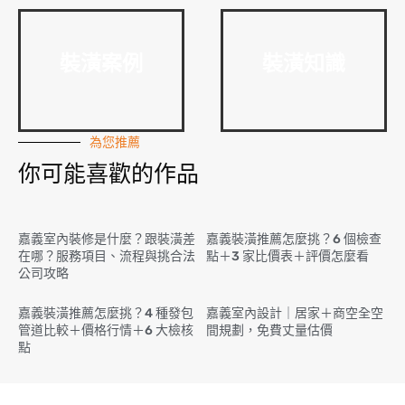
裝潢案例
裝潢知識
為您推薦
你可能喜歡的作品
嘉義室內裝修是什麼？跟裝潢差
嘉義裝潢推薦怎麼挑？6 個檢查
在哪？服務項目、流程與挑合法
點＋3 家比價表＋評價怎麼看
公司攻略
嘉義裝潢推薦怎麼挑？4 種發包
嘉義室內設計｜居家＋商空全空
管道比較＋價格行情＋6 大檢核
間規劃，免費丈量估價
點