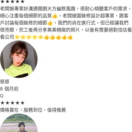
★
★
★
★
★
老闆娘專業好溝通開朗大方幽默風趣，很耐心傾聽客戶的需求，
細心注重每個細節的品質👍，老闆繪圖裝修設計超專業，跟客
戶討論每個裝修的細節👍，我們的尚在進行式，但已經讓我們
很亮眼，完工後再分享美美精緻的照片，以後有需要絕對找估看
看公司⭐⭐⭐⭐⭐👍👍👍👍👍
慈慈
8 個月前
G
★
★
★
★
★
價格實在，服務到位，值得推薦