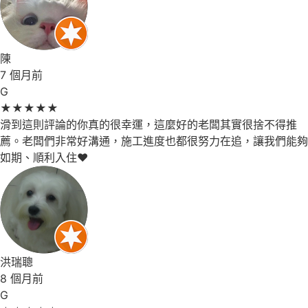
陳
7 個月前
G
★
★
★
★
★
滑到這則評論的你真的很幸運，這麼好的老闆其實很捨不得推
薦。老闆們非常好溝通，施工進度也都很努力在追，讓我們能夠
如期、順利入住❤️
洪瑞聰
8 個月前
G