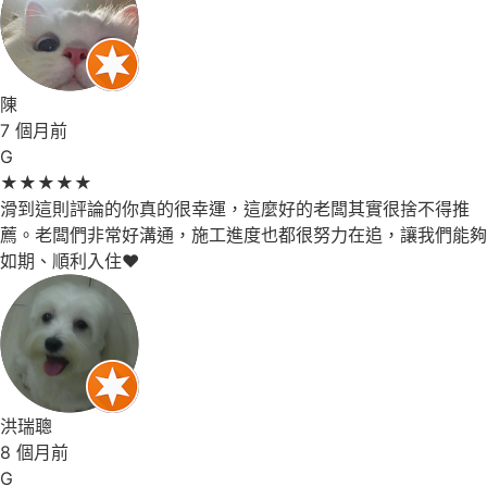
陳
7 個月前
G
★
★
★
★
★
滑到這則評論的你真的很幸運，這麼好的老闆其實很捨不得推
薦。老闆們非常好溝通，施工進度也都很努力在追，讓我們能夠
如期、順利入住❤️
洪瑞聰
8 個月前
G