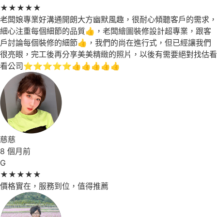
★
★
★
★
★
老闆娘專業好溝通開朗大方幽默風趣，很耐心傾聽客戶的需求，
細心注重每個細節的品質👍，老闆繪圖裝修設計超專業，跟客
戶討論每個裝修的細節👍，我們的尚在進行式，但已經讓我們
很亮眼，完工後再分享美美精緻的照片，以後有需要絕對找估看
看公司⭐⭐⭐⭐⭐👍👍👍👍👍
慈慈
8 個月前
G
★
★
★
★
★
價格實在，服務到位，值得推薦