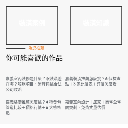
裝潢案例
裝潢知識
為您推薦
你可能喜歡的作品
嘉義室內裝修是什麼？跟裝潢差
嘉義裝潢推薦怎麼挑？6 個檢查
在哪？服務項目、流程與挑合法
點＋3 家比價表＋評價怎麼看
公司攻略
嘉義裝潢推薦怎麼挑？4 種發包
嘉義室內設計｜居家＋商空全空
管道比較＋價格行情＋6 大檢核
間規劃，免費丈量估價
點