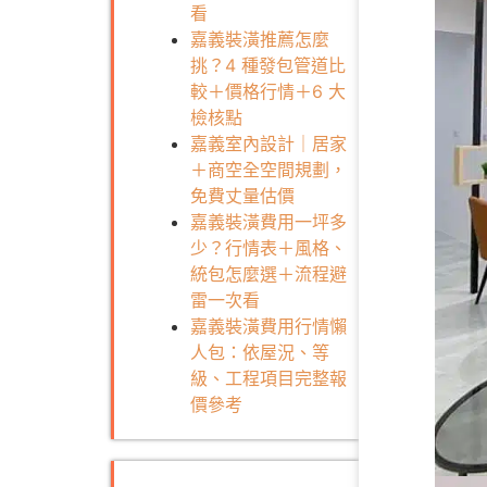
看
嘉義裝潢推薦怎麼
挑？4 種發包管道比
較＋價格行情＋6 大
檢核點
嘉義室內設計｜居家
＋商空全空間規劃，
免費丈量估價
嘉義裝潢費用一坪多
少？行情表＋風格、
統包怎麼選＋流程避
雷一次看
嘉義裝潢費用行情懶
人包：依屋況、等
級、工程項目完整報
價參考