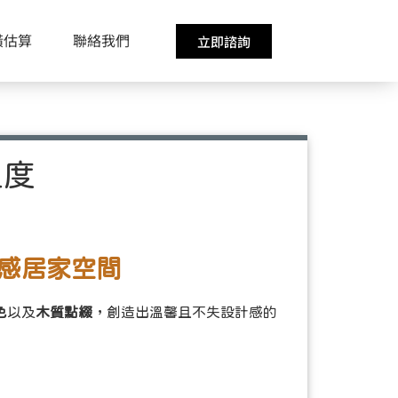
潢估算
聯絡我們
立即諮詢
溫度
感居家空間
色
以及
木質點綴
，創造出溫馨且不失設計感的