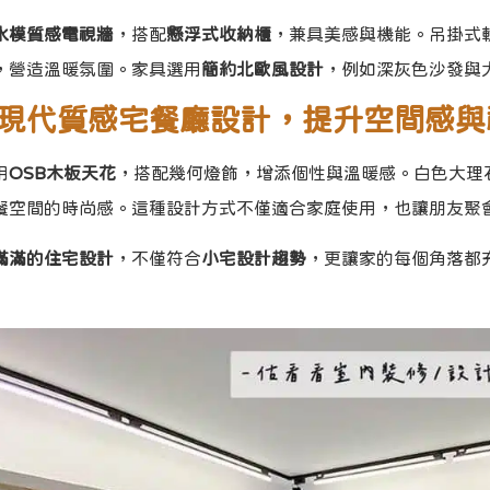
水模質感電視牆
，搭配
懸浮式收納櫃
，兼具美感與機能。吊掛式
，營造溫暖氛圍。家具選用
簡約北歐風設計
，例如深灰色沙發與
現代質感宅餐廳設計，提升空間感與
用
OSB木板天花
，搭配幾何燈飾，增添個性與溫暖感。白色大理
餐空間的時尚感。這種設計方式不僅適合家庭使用，也讓朋友聚
滿滿的住宅設計
，不僅符合
小宅設計趨勢
，更讓家的每個角落都