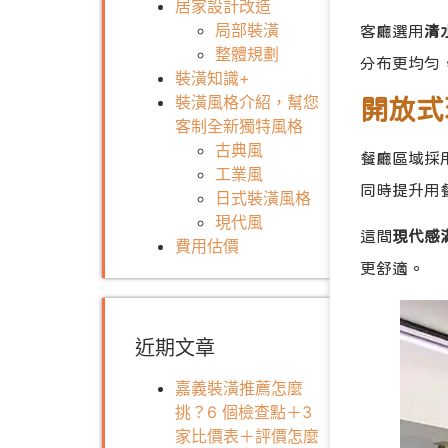
居家設計改造
局部裝潢
客廳選用
清
整體規劃
分布更均勻
裝潢知識+
裝潢風格介紹，幫您
開放式
客制全新獨特風格
古典風
餐廳區域採
工業風
同時提升用
日式裝潢風格
現代風
這間
現代感
費用估價
更舒適。
近期文章
嘉義裝潢推薦怎麼
挑？6 個檢查點＋3
家比價表＋評價怎麼