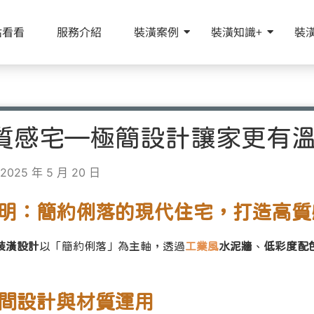
估看看
服務介紹
裝潢案例
裝潢知識+
裝
質感宅—極簡設計讓家更有
025 年 5 月 20 日
明：簡約俐落的現代住宅，打造高質
裝潢設計
以「簡約俐落」為主軸，透過
工業風
水泥牆
、
低彩度配
間設計與材質運用