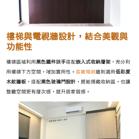
樓梯與電視牆設計，結合美觀與
功能性
樓梯區域利用
黑色鐵件扶手
搭配
嵌入式收納層架
，充分利
用樓梯下方空間，增加實用性。
客廳電視
牆則選用
低彩度
木紋牆板
，搭配
黑色玻璃門設計
，既能隱藏收納區，也讓
整體空間更有層次感，提升居家質感。