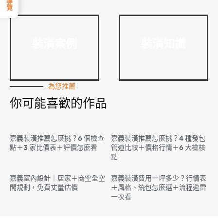
裝潢案例
裝潢知識
為您推薦
你可能喜歡的作品
嘉義裝潢推薦怎麼挑？6 個檢查
嘉義裝潢推薦怎麼挑？4 種發包
點＋3 家比價表＋評價怎麼看
管道比較＋價格行情＋6 大檢核
點
嘉義室內設計｜居家＋商空全空
嘉義裝潢費用一坪多少？行情表
間規劃，免費丈量估價
＋風格、統包怎麼選＋流程避雷
一次看