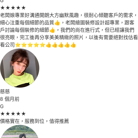
G
★
★
★
★
★
老闆娘專業好溝通開朗大方幽默風趣，很耐心傾聽客戶的需求，
細心注重每個細節的品質👍，老闆繪圖裝修設計超專業，跟客
戶討論每個裝修的細節👍，我們的尚在進行式，但已經讓我們
很亮眼，完工後再分享美美精緻的照片，以後有需要絕對找估看
看公司⭐⭐⭐⭐⭐👍👍👍👍👍
慈慈
8 個月前
G
★
★
★
★
★
價格實在，服務到位，值得推薦